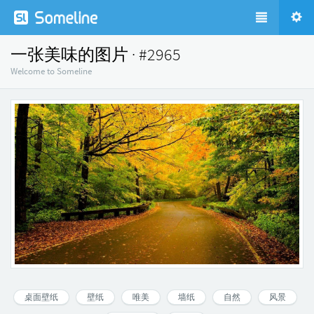
一张美味的图片 · #2965
Welcome to Someline
桌面壁纸
壁纸
唯美
墙纸
自然
风景