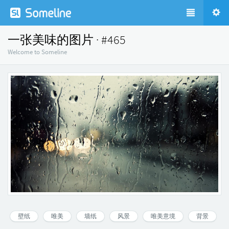
一张美味的图片 · #465
Welcome to Someline
壁纸
唯美
墙纸
风景
唯美意境
背景